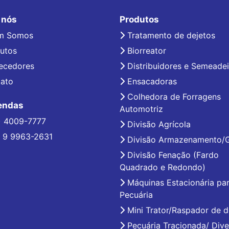
 nós
Produtos
m Somos
Tratamento de dejetos
utos
Biorreator
ecedores
Distribuidores e Semeadei
ato
Ensacadoras
Colhedora de Forragens
endas
Automotriz
) 4009-7777
Divisão Agrícola
 9 9963-2631
Divisão Armazenamento/
Divisão Fenação (Fardo
Quadrado e Redondo)
Máquinas Estacionária pa
Pecuária
Mini Trator/Raspador de d
Pecuária Tracionada/ Dive