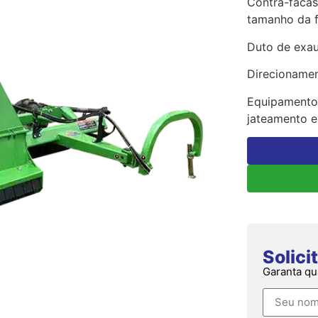
Contra-facas
tamanho da f
Duto de exau
Direcionamen
Equipamento 
jateamento e 
Solic
Garanta qu