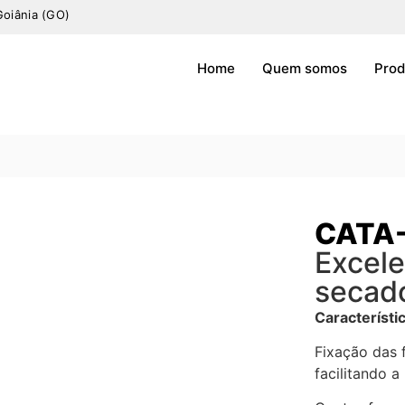
Goiânia (GO)
Home
Quem somos
Prod
CATA
Excele
secado
Característic
Fixação das f
facilitando 