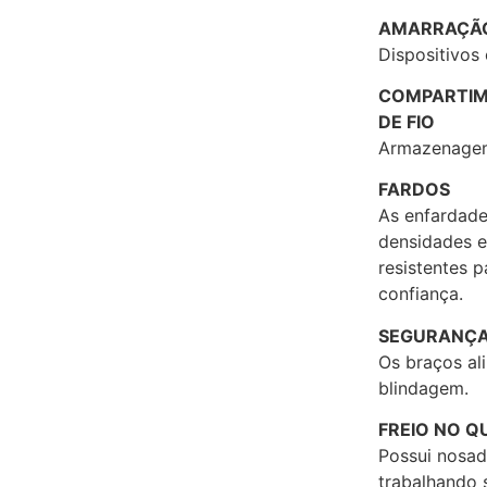
AMARRAÇÃO
Dispositivos
COMPARTIM
DE FIO
Armazenagem
FARDOS
As enfardad
densidades e
resistentes 
confiança.
SEGURANÇA
Os braços al
blindagem.
FREIO NO 
Possui nosad
trabalhando 