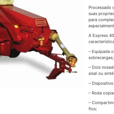
Processado d
suas proprie
para complem
especialment
A Express 40
característic
– Equipada c
sobrecargas;
– Dois nosad
sisal ou sinté
– Dispositiv
– Roda copiad
– Compartime
fios;