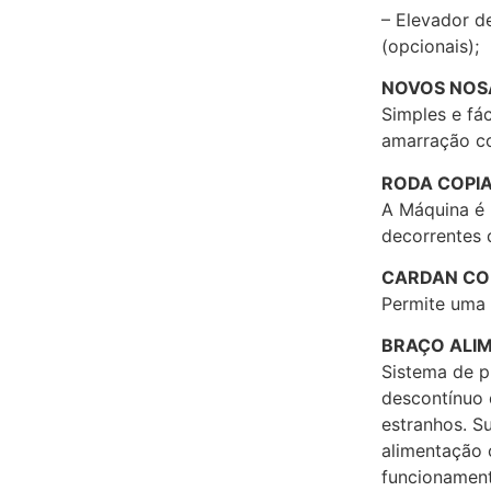
– Elevador d
(opcionais);
NOVOS NOS
Simples e fá
amarração com
RODA COPI
A Máquina é 
decorrentes 
CARDAN C
Permite uma 
BRAÇO ALI
Sistema de p
descontínuo 
estranhos. S
alimentação 
funcionamen