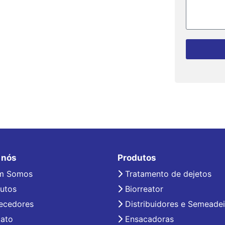
 nós
Produtos
m Somos
Tratamento de dejetos
utos
Biorreator
ecedores
Distribuidores e Semeadei
ato
Ensacadoras