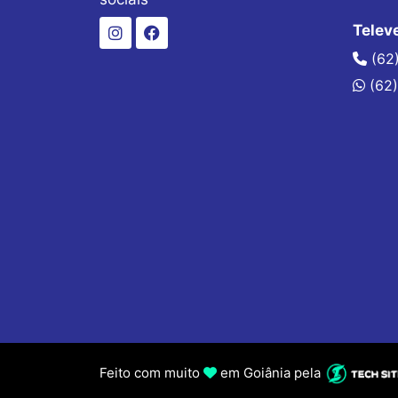
Telev
(62
(62)
Feito com muito
em Goiânia pela