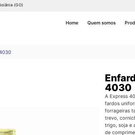
Goiânia (GO)
Home
Quem somos
Prod
 4030
Enfar
4030
A Express 4
fardos unifo
forrageiras t
trevo, corni
trigo, soja e
de comprime