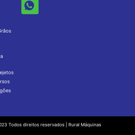
Grãos
ra
ejetos
rsos
agões
23 Todos direitos reservados | Rural Máquinas