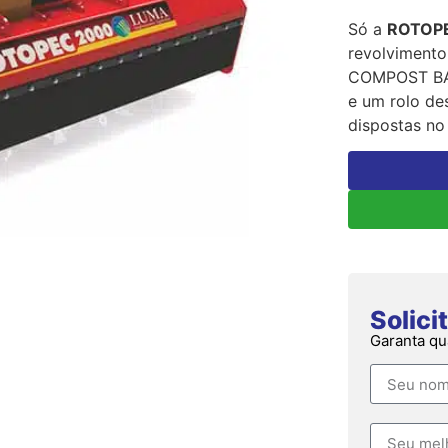
Só a
ROTOP
revolviment
COMPOST BAR
e um rolo de
dispostas no 
Solic
Garanta qu