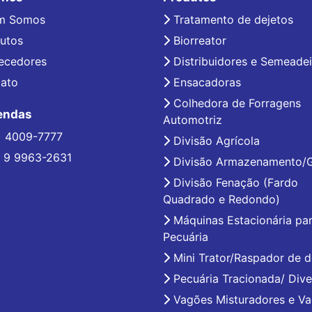
m Somos
Tratamento de dejetos
utos
Biorreator
ecedores
Distribuidores e Semeadei
ato
Ensacadoras
Colhedora de Forragens
endas
Automotriz
) 4009-7777
Divisão Agrícola
 9 9963-2631
Divisão Armazenamento/
Divisão Fenação (Fardo
Quadrado e Redondo)
Máquinas Estacionária pa
Pecuária
Mini Trator/Raspador de d
Pecuária Tracionada/ Dive
Vagões Misturadores e V