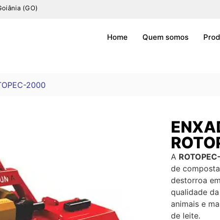
Goiânia (GO)
Home
Quem somos
Prod
TOPEC-2000
ENXA
ROTO
A
ROTOPEC
de compostag
destorroa em
qualidade da
animais e m
de leite.