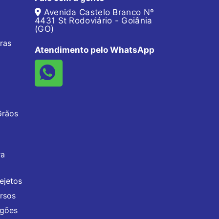
Avenida Castelo Branco Nº
4431 St Rodoviário - Goiânia
(GO)
ras
Atendimento pelo WhatsApp
Grãos
ra
ejetos
rsos
agões