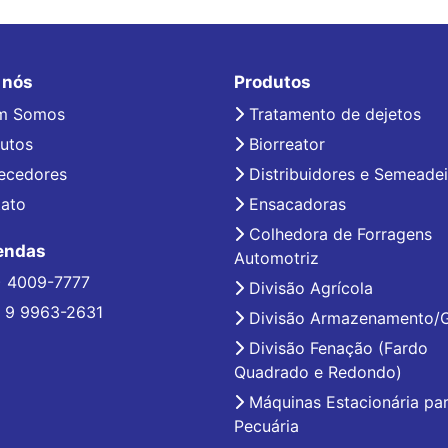
 nós
Produtos
m Somos
Tratamento de dejetos
utos
Biorreator
ecedores
Distribuidores e Semeadei
ato
Ensacadoras
Colhedora de Forragens
endas
Automotriz
) 4009-7777
Divisão Agrícola
 9 9963-2631
Divisão Armazenamento/
Divisão Fenação (Fardo
Quadrado e Redondo)
Máquinas Estacionária pa
Pecuária