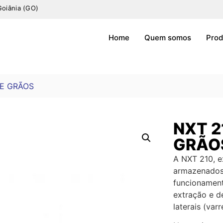
Goiânia (GO)
Home
Quem somos
Prod
DE GRÃOS
NXT 2
GRÃO
A NXT 210, e
armazenados 
funcionamento
extração e d
laterais (var