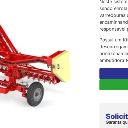
Neste sistema
sendo enrola
varredouras 
encaminhando
responsável 
Possui um Ki
descarregame
armazenamen
embutidora 
Solic
Garanta qu